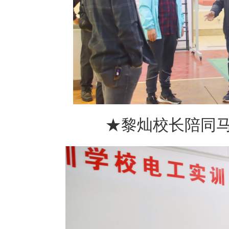
★黎灿校长陪同